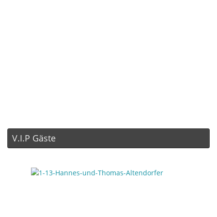
V.I.P Gäste