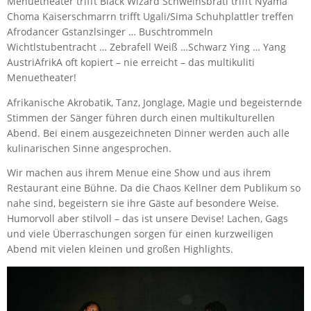
Menuetheater trifft Black Wizard Schweinsbratl trifft Nyama
Choma Kaiserschmarrn trifft Ugali/Sima Schuhplattler treffen
Afrodancer Gstanzlsinger … Buschtrommeln
Wichtlstubentracht … Zebrafell Weiß …Schwarz Ying … Yang
AustriAfrikA oft kopiert – nie erreicht – das multikuliti
Menuetheater!
Afrikanische Akrobatik, Tanz, Jonglage, Magie und begeisternde
Stimmen der Sänger führen durch einen multikulturellen
Abend. Bei einem ausgezeichneten Dinner werden auch alle
kulinarischen Sinne angesprochen.
Wir machen aus ihrem Menue eine Show und aus ihrem
Restaurant eine Bühne. Da die Chaos Kellner dem Publikum so
nahe sind, begeistern sie ihre Gäste auf besondere Weise.
Humorvoll aber stilvoll – das ist unsere Devise! Lachen, Gags
und viele Überraschungen sorgen für einen kurzweiligen
Abend mit vielen kleinen und großen Highlights.