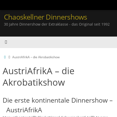
Zum
Inhalt
springen
Chaoskellner Dinnershows
30 Jahre Dinnershow der Extraklasse - das Original seit 1992
Start
AustriAfrikA – die Akrobatikshow
AustriAfrikA – die
Akrobatikshow
Die erste kontinentale Dinnershow –
AustriAfrikA