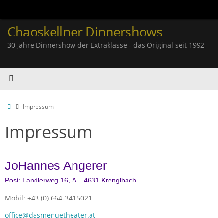
Zum
Inhalt
springen
Chaoskellner Dinnershows
30 Jahre Dinnershow der Extraklasse - das Original seit 1992
Start
Impressum
Impressum
JoHannes Angerer
Post: Landlerweg 16,
A – 4631 Krenglbach
Mobil: +43 (0) 664-3415021
office@dasmenuetheater.at