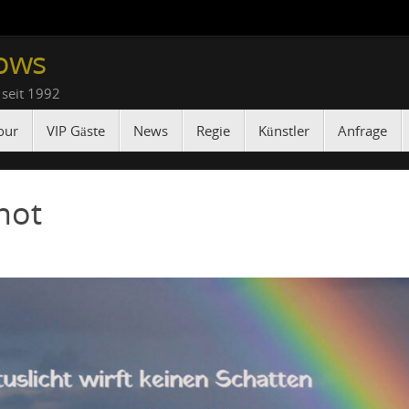
ows
 seit 1992
our
VIP Gäste
News
Regie
Künstler
Anfrage
hot