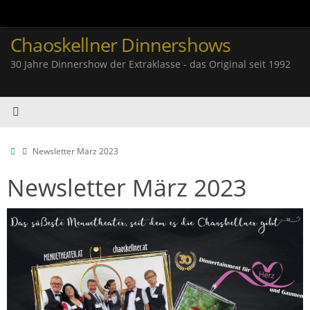
Zum
Inhalt
springen
Chaoskellner Dinnershows
30 Jahre Dinnershow der Extraklasse - das Original seit 1992
Start
Newsletter März 2023
Newsletter März 2023