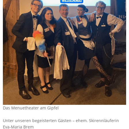
Das Menuetheater am Gipfel
Unter unseren begeisterten Gästen – ehem. Skirennläuferin
Eva-Maria Brem