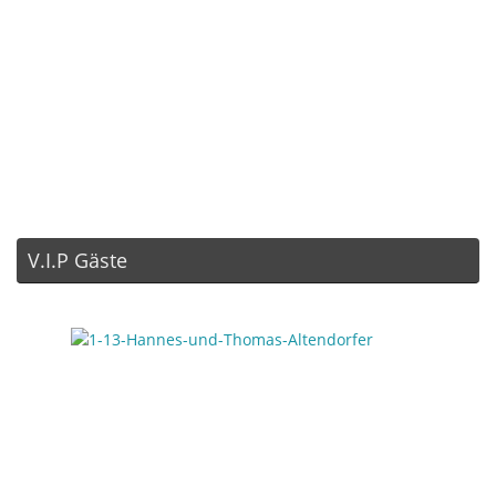
V.I.P Gäste