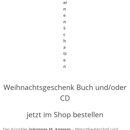
ei
n
e
n
S
c
h
a
tt
e
n
Weihnachtsgeschenk Buch und/oder
CD
jetzt im Shop bestellen
Der Künstler
joHannes M. Angerer
– Menütheaterchef und