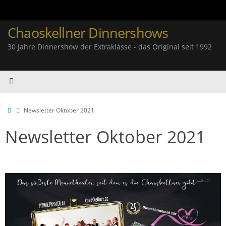
Zum
Inhalt
springen
Chaoskellner Dinnershows
30 Jahre Dinnershow der Extraklasse - das Original seit 1992
Start
Newsletter Oktober 2021
Newsletter Oktober 2021