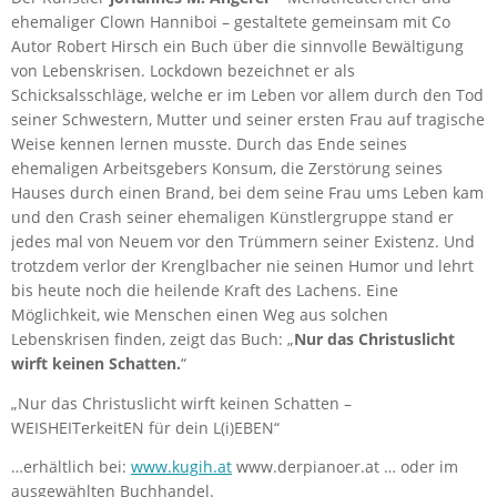
ehemaliger Clown Hanniboi – gestaltete gemeinsam mit Co
Autor Robert Hirsch ein Buch über die sinnvolle Bewältigung
von Lebenskrisen. Lockdown bezeichnet er als
Schicksalsschläge, welche er im Leben vor allem durch den Tod
seiner Schwestern, Mutter und seiner ersten Frau auf tragische
Weise kennen lernen musste. Durch das Ende seines
ehemaligen Arbeitsgebers Konsum, die Zerstörung seines
Hauses durch einen Brand, bei dem seine Frau ums Leben kam
und den Crash seiner ehemaligen Künstlergruppe stand er
jedes mal von Neuem vor den Trümmern seiner Existenz. Und
trotzdem verlor der Krenglbacher nie seinen Humor und lehrt
bis heute noch die heilende Kraft des Lachens. Eine
Möglichkeit, wie Menschen einen Weg aus solchen
Lebenskrisen finden, zeigt das Buch: „
Nur das Christuslicht
wirft keinen Schatten.
“
„Nur das Christuslicht wirft keinen Schatten –
WEISHEITerkeitEN für dein L(i)EBEN“
…erhältlich bei:
www.kugih.at
www.derpianoer.at … oder im
ausgewählten Buchhandel.