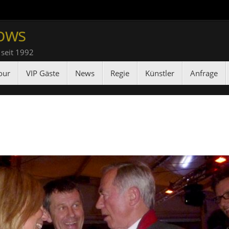
ows
 seit 1992
our
VIP Gäste
News
Regie
Künstler
Anfrage