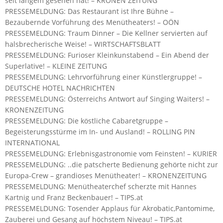
seit langem gesehen hat! – KRONEN ZEITUNG
PRESSEMELDUNG: Das Restaurant ist Ihre Bühne –
Bezaubernde Vorführung des Menütheaters! – OÖN
PRESSEMELDUNG: Traum Dinner – Die Kellner servierten auf
halsbrecherische Weise! – WIRTSCHAFTSBLATT
PRESSEMELDUNG: Furioser Kleinkunstabend – Ein Abend der
Superlative! – KLEINE ZEITUNG
PRESSEMELDUNG: Lehrvorführung einer Künstlergruppe! –
DEUTSCHE HOTEL NACHRICHTEN
PRESSEMELDUNG: Österreichs Antwort auf Singing Waiters! –
KRONENZEITUNG
PRESSEMELDUNG: Die köstliche Cabaretgruppe –
Begeisterungsstürme im In- und Ausland! – ROLLING PIN
INTERNATIONAL
PRESSEMELDUNG: Erlebnisgastronomie vom Feinsten! – KURIER
PRESSEMELDUNG: ..die patscherte Bedienung gehörte nicht zur
Europa-Crew – grandioses Menütheater! – KRONENZEITUNG
PRESSEMELDUNG: Menütheaterchef scherzte mit Hannes
Kartnig und Franz Beckenbauer! – TIPS.at
PRESSEMELDUNG: Tosender Applaus für Akrobatic,Pantomime,
Zauberei und Gesang auf höchstem Niveau! – TIPS.at