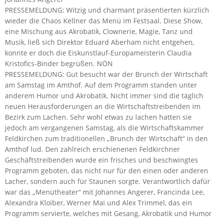
PRESSEMELDUNG: Witzig und charmant präsentierten kürzlich
wieder die Chaos Kellner das Menü im Festsaal. Diese Show,
eine Mischung aus Akrobatik, Clownerie, Magie, Tanz und
Musik, ließ sich Direktor Eduard Aberham nicht entgehen,
konnte er doch die Eiskunstlauf-Europameisterin Claudia
Kristofics-Binder begrüßen. NÖN
PRESSEMELDUNG: Gut besucht war der Brunch der Wirtschaft
am Samstag im Amthof. Auf dem Programm standen unter
anderem Humor und Akrobatik. Nicht immer sind die täglich
neuen Herausforderungen an die Wirtschaftstreibenden im
Bezirk zum Lachen. Sehr wohl etwas zu lachen hatten sie
jedoch am vergangenen Samstag, als die Wirtschaftskammer
Feldkirchen zum traditionellen „Brunch der Wirtschaft“ in den
Amthof lud. Den zahlreich erschienenen Feldkirchner
Geschäftstreibenden wurde ein frisches und beschwingtes
Programm geboten, das nicht nur für den einen oder anderen
Lacher, sondern auch für Staunen sorgte. Verantwortlich dafür
war das „Menütheater“ mit Johannes Angerer, Francinda Lee,
Alexandra Kloiber, Werner Mai und Alex Trimmel, das ein
Programm servierte, welches mit Gesang, Akrobatik und Humor