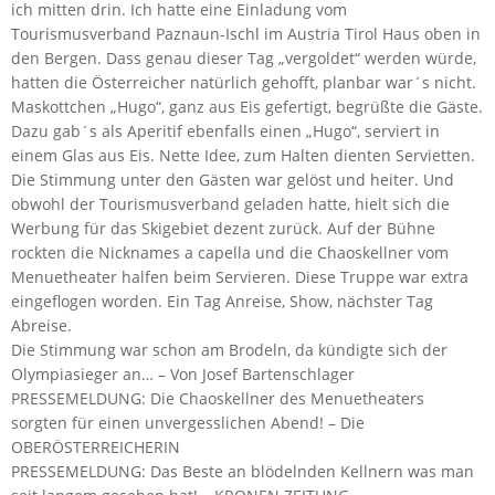
ich mitten drin. Ich hatte eine Einladung vom
Tourismusverband Paznaun-Ischl im Austria Tirol Haus oben in
den Bergen. Dass genau dieser Tag „vergoldet“ werden würde,
hatten die Österreicher natürlich gehofft, planbar war´s nicht.
Maskottchen „Hugo“, ganz aus Eis gefertigt, begrüßte die Gäste.
Dazu gab´s als Aperitif ebenfalls einen „Hugo“, serviert in
einem Glas aus Eis. Nette Idee, zum Halten dienten Servietten.
Die Stimmung unter den Gästen war gelöst und heiter. Und
obwohl der Tourismusverband geladen hatte, hielt sich die
Werbung für das Skigebiet dezent zurück. Auf der Bühne
rockten die Nicknames a capella und die Chaoskellner vom
Menuetheater halfen beim Servieren. Diese Truppe war extra
eingeflogen worden. Ein Tag Anreise, Show, nächster Tag
Abreise.
Die Stimmung war schon am Brodeln, da kündigte sich der
Olympiasieger an… – Von Josef Bartenschlager
PRESSEMELDUNG: Die Chaoskellner des Menuetheaters
sorgten für einen unvergesslichen Abend! – Die
OBERÖSTERREICHERIN
PRESSEMELDUNG: Das Beste an blödelnden Kellnern was man