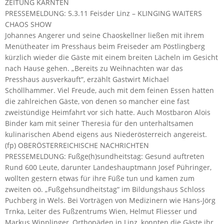
ZEITUNG KÄRNTEN
PRESSEMELDUNG: 5.3.11 Feisder Linz – KLINGING WAITERS
CHAOS SHOW
Johannes Angerer und seine Chaoskellner ließen mit ihrem
Menütheater im Presshaus beim Freiseder am Pöstlingberg
kürzlich wieder die Gäste mit einem breiten Lächeln im Gesicht
nach Hause gehen. „Bereits zu Weihnachten war das
Presshaus ausverkauft“, erzählt Gastwirt Michael
Schöllhammer. Viel Freude, auch mit dem feinen Essen hatten
die zahlreichen Gäste, von denen so mancher eine fast
zweistündige Heimfahrt vor sich hatte. Auch Mostbaron Alois
Binder kam mit seiner Theresia für den unterhaltsamen
kulinarischen Abend eigens aus Niederösterreich angereist.
(fp) OBERÖSTERREICHISCHE NACHRICHTEN
PRESSEMELDUNG: Fußge(h)sundheitstag: Gesund auftreten
Rund 600 Leute, darunter Landeshauptmann Josef Pühringer,
wollten gestern etwas für ihre Füße tun und kamen zum
zweiten oö. „Fußgehsundheitstag“ im Bildungshaus Schloss
Puchberg in Wels. Bei Vorträgen von Medizinern wie Hans-Jörg
Trnka, Leiter des Fußzentrums Wien, Helmut Fliesser und
Markus Wipplinger, Orthopäden in Linz, konnten die Gäste ihr