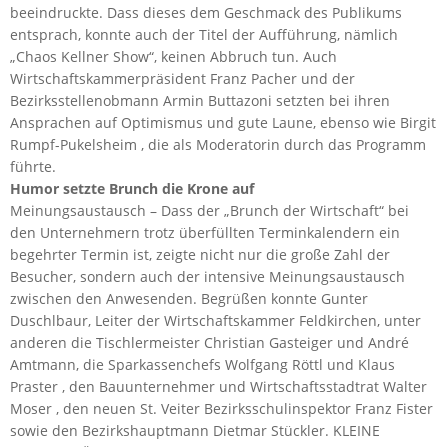
beeindruckte. Dass dieses dem Geschmack des Publikums
entsprach, konnte auch der Titel der Aufführung, nämlich
„Chaos Kellner Show“, keinen Abbruch tun. Auch
Wirtschaftskammerpräsident Franz Pacher und der
Bezirksstellenobmann Armin Buttazoni setzten bei ihren
Ansprachen auf Optimismus und gute Laune, ebenso wie Birgit
Rumpf-Pukelsheim , die als Moderatorin durch das Programm
führte.
Humor setzte Brunch die Krone auf
Meinungsaustausch – Dass der „Brunch der Wirtschaft“ bei
den Unternehmern trotz überfüllten Terminkalendern ein
begehrter Termin ist, zeigte nicht nur die große Zahl der
Besucher, sondern auch der intensive Meinungsaustausch
zwischen den Anwesenden. Begrüßen konnte Gunter
Duschlbaur, Leiter der Wirtschaftskammer Feldkirchen, unter
anderen die Tischlermeister Christian Gasteiger und André
Amtmann, die Sparkassenchefs Wolfgang Röttl und Klaus
Praster , den Bauunternehmer und Wirtschaftsstadtrat Walter
Moser , den neuen St. Veiter Bezirksschulinspektor Franz Fister
sowie den Bezirkshauptmann Dietmar Stückler. KLEINE