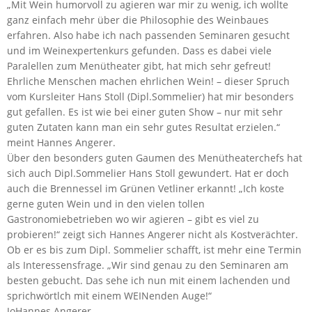
„Mit Wein humorvoll zu agieren war mir zu wenig, ich wollte
ganz einfach mehr über die Philosophie des Weinbaues
erfahren. Also habe ich nach passenden Seminaren gesucht
und im Weinexpertenkurs gefunden. Dass es dabei viele
Paralellen zum Menütheater gibt, hat mich sehr gefreut!
Ehrliche Menschen machen ehrlichen Wein! – dieser Spruch
vom Kursleiter Hans Stoll (Dipl.Sommelier) hat mir besonders
gut gefallen. Es ist wie bei einer guten Show – nur mit sehr
guten Zutaten kann man ein sehr gutes Resultat erzielen.“
meint Hannes Angerer.
Über den besonders guten Gaumen des Menütheaterchefs hat
sich auch Dipl.Sommelier Hans Stoll gewundert. Hat er doch
auch die Brennessel im Grünen Vetliner erkannt! „Ich koste
gerne guten Wein und in den vielen tollen
Gastronomiebetrieben wo wir agieren – gibt es viel zu
probieren!“ zeigt sich Hannes Angerer nicht als Kostverächter.
Ob er es bis zum Dipl. Sommelier schafft, ist mehr eine Termin
als Interessensfrage. „Wir sind genau zu den Seminaren am
besten gebucht. Das sehe ich nun mit einem lachenden und
sprichwörtlch mit einem WEINenden Auge!“
JoHannes Angerer