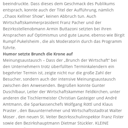
beeindruckte. Dass dieses dem Geschmack des Publikums
entsprach, konnte auch der Titel der Aufführung, nämlich
„Chaos Kellner Show“, keinen Abbruch tun. Auch
Wirtschaftskammerpräsident Franz Pacher und der
Bezirksstellenobmann Armin Buttazoni setzten bei ihren
Ansprachen auf Optimismus und gute Laune, ebenso wie Birgit
Rumpf-Pukelsheim , die als Moderatorin durch das Programm
führte.
Humor setzte Brunch die Krone auf
Meinungsaustausch – Dass der „Brunch der Wirtschaft“ bei
den Unternehmern trotz überfüllten Terminkalendern ein
begehrter Termin ist, zeigte nicht nur die große Zahl der
Besucher, sondern auch der intensive Meinungsaustausch
zwischen den Anwesenden. Begrüßen konnte Gunter
Duschlbaur, Leiter der Wirtschaftskammer Feldkirchen, unter
anderen die Tischlermeister Christian Gasteiger und André
Amtmann, die Sparkassenchefs Wolfgang Röttl und Klaus
Praster , den Bauunternehmer und Wirtschaftsstadtrat Walter
Moser , den neuen St. Veiter Bezirksschulinspektor Franz Fister
sowie den Bezirkshauptmann Dietmar Stückler. KLEINE