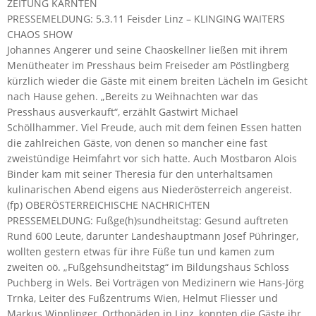
ZEITUNG KÄRNTEN
PRESSEMELDUNG: 5.3.11 Feisder Linz – KLINGING WAITERS
CHAOS SHOW
Johannes Angerer und seine Chaoskellner ließen mit ihrem
Menütheater im Presshaus beim Freiseder am Pöstlingberg
kürzlich wieder die Gäste mit einem breiten Lächeln im Gesicht
nach Hause gehen. „Bereits zu Weihnachten war das
Presshaus ausverkauft“, erzählt Gastwirt Michael
Schöllhammer. Viel Freude, auch mit dem feinen Essen hatten
die zahlreichen Gäste, von denen so mancher eine fast
zweistündige Heimfahrt vor sich hatte. Auch Mostbaron Alois
Binder kam mit seiner Theresia für den unterhaltsamen
kulinarischen Abend eigens aus Niederösterreich angereist.
(fp) OBERÖSTERREICHISCHE NACHRICHTEN
PRESSEMELDUNG: Fußge(h)sundheitstag: Gesund auftreten
Rund 600 Leute, darunter Landeshauptmann Josef Pühringer,
wollten gestern etwas für ihre Füße tun und kamen zum
zweiten oö. „Fußgehsundheitstag“ im Bildungshaus Schloss
Puchberg in Wels. Bei Vorträgen von Medizinern wie Hans-Jörg
Trnka, Leiter des Fußzentrums Wien, Helmut Fliesser und
Markus Wipplinger, Orthopäden in Linz, konnten die Gäste ihr