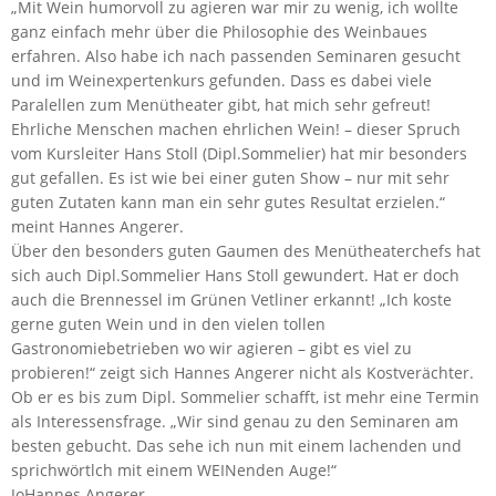
„Mit Wein humorvoll zu agieren war mir zu wenig, ich wollte
ganz einfach mehr über die Philosophie des Weinbaues
erfahren. Also habe ich nach passenden Seminaren gesucht
und im Weinexpertenkurs gefunden. Dass es dabei viele
Paralellen zum Menütheater gibt, hat mich sehr gefreut!
Ehrliche Menschen machen ehrlichen Wein! – dieser Spruch
vom Kursleiter Hans Stoll (Dipl.Sommelier) hat mir besonders
gut gefallen. Es ist wie bei einer guten Show – nur mit sehr
guten Zutaten kann man ein sehr gutes Resultat erzielen.“
meint Hannes Angerer.
Über den besonders guten Gaumen des Menütheaterchefs hat
sich auch Dipl.Sommelier Hans Stoll gewundert. Hat er doch
auch die Brennessel im Grünen Vetliner erkannt! „Ich koste
gerne guten Wein und in den vielen tollen
Gastronomiebetrieben wo wir agieren – gibt es viel zu
probieren!“ zeigt sich Hannes Angerer nicht als Kostverächter.
Ob er es bis zum Dipl. Sommelier schafft, ist mehr eine Termin
als Interessensfrage. „Wir sind genau zu den Seminaren am
besten gebucht. Das sehe ich nun mit einem lachenden und
sprichwörtlch mit einem WEINenden Auge!“
JoHannes Angerer