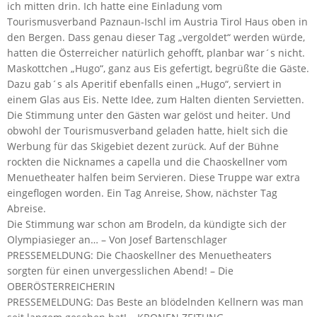
ich mitten drin. Ich hatte eine Einladung vom
Tourismusverband Paznaun-Ischl im Austria Tirol Haus oben in
den Bergen. Dass genau dieser Tag „vergoldet“ werden würde,
hatten die Österreicher natürlich gehofft, planbar war´s nicht.
Maskottchen „Hugo“, ganz aus Eis gefertigt, begrüßte die Gäste.
Dazu gab´s als Aperitif ebenfalls einen „Hugo“, serviert in
einem Glas aus Eis. Nette Idee, zum Halten dienten Servietten.
Die Stimmung unter den Gästen war gelöst und heiter. Und
obwohl der Tourismusverband geladen hatte, hielt sich die
Werbung für das Skigebiet dezent zurück. Auf der Bühne
rockten die Nicknames a capella und die Chaoskellner vom
Menuetheater halfen beim Servieren. Diese Truppe war extra
eingeflogen worden. Ein Tag Anreise, Show, nächster Tag
Abreise.
Die Stimmung war schon am Brodeln, da kündigte sich der
Olympiasieger an… – Von Josef Bartenschlager
PRESSEMELDUNG: Die Chaoskellner des Menuetheaters
sorgten für einen unvergesslichen Abend! – Die
OBERÖSTERREICHERIN
PRESSEMELDUNG: Das Beste an blödelnden Kellnern was man