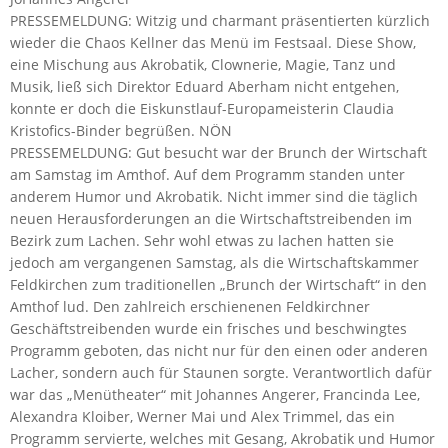
PRESSEMELDUNG: Witzig und charmant präsentierten kürzlich
wieder die Chaos Kellner das Menü im Festsaal. Diese Show,
eine Mischung aus Akrobatik, Clownerie, Magie, Tanz und
Musik, ließ sich Direktor Eduard Aberham nicht entgehen,
konnte er doch die Eiskunstlauf-Europameisterin Claudia
Kristofics-Binder begrüßen. NÖN
PRESSEMELDUNG: Gut besucht war der Brunch der Wirtschaft
am Samstag im Amthof. Auf dem Programm standen unter
anderem Humor und Akrobatik. Nicht immer sind die täglich
neuen Herausforderungen an die Wirtschaftstreibenden im
Bezirk zum Lachen. Sehr wohl etwas zu lachen hatten sie
jedoch am vergangenen Samstag, als die Wirtschaftskammer
Feldkirchen zum traditionellen „Brunch der Wirtschaft“ in den
Amthof lud. Den zahlreich erschienenen Feldkirchner
Geschäftstreibenden wurde ein frisches und beschwingtes
Programm geboten, das nicht nur für den einen oder anderen
Lacher, sondern auch für Staunen sorgte. Verantwortlich dafür
war das „Menütheater“ mit Johannes Angerer, Francinda Lee,
Alexandra Kloiber, Werner Mai und Alex Trimmel, das ein
Programm servierte, welches mit Gesang, Akrobatik und Humor