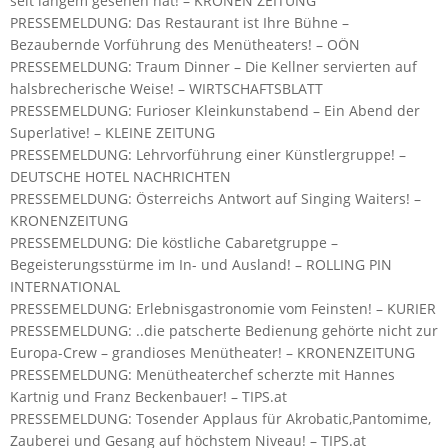
seit langem gesehen hat! – KRONEN ZEITUNG
PRESSEMELDUNG: Das Restaurant ist Ihre Bühne –
Bezaubernde Vorführung des Menütheaters! – OÖN
PRESSEMELDUNG: Traum Dinner – Die Kellner servierten auf
halsbrecherische Weise! – WIRTSCHAFTSBLATT
PRESSEMELDUNG: Furioser Kleinkunstabend – Ein Abend der
Superlative! – KLEINE ZEITUNG
PRESSEMELDUNG: Lehrvorführung einer Künstlergruppe! –
DEUTSCHE HOTEL NACHRICHTEN
PRESSEMELDUNG: Österreichs Antwort auf Singing Waiters! –
KRONENZEITUNG
PRESSEMELDUNG: Die köstliche Cabaretgruppe –
Begeisterungsstürme im In- und Ausland! – ROLLING PIN
INTERNATIONAL
PRESSEMELDUNG: Erlebnisgastronomie vom Feinsten! – KURIER
PRESSEMELDUNG: ..die patscherte Bedienung gehörte nicht zur
Europa-Crew – grandioses Menütheater! – KRONENZEITUNG
PRESSEMELDUNG: Menütheaterchef scherzte mit Hannes
Kartnig und Franz Beckenbauer! – TIPS.at
PRESSEMELDUNG: Tosender Applaus für Akrobatic,Pantomime,
Zauberei und Gesang auf höchstem Niveau! – TIPS.at