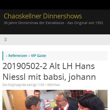
Zum
Inhalt
springen
Chaoskellner Dinnershows
30 Jahre Dinnershow der Extraklasse - das Original seit 1992
«
Referenzen – VIP Gäste
20190502-2 Alt LH Hans
Niessl mit babsi, johann
Die Originalgröße beträgt
1150 × 689
Pixel