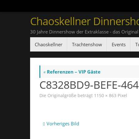
Zum
Inhalt
Chaoskellner Dinnersh
springen
30 Jahre Dinnershow der Extraklasse - das Original
Zum
Chaoskellner
Trachtenshow
Events
T
Inhalt
springen
«
Referenzen – VIP Gäste
C8328BD9-BEFE-464
Die Originalgröße beträgt
1150 × 863
Pixel
Vorheriges Bild