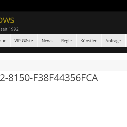
ows
 seit 1992
our
VIP Gäste
News
Regie
Künstler
Anfrage
2-8150-F38F44356FCA