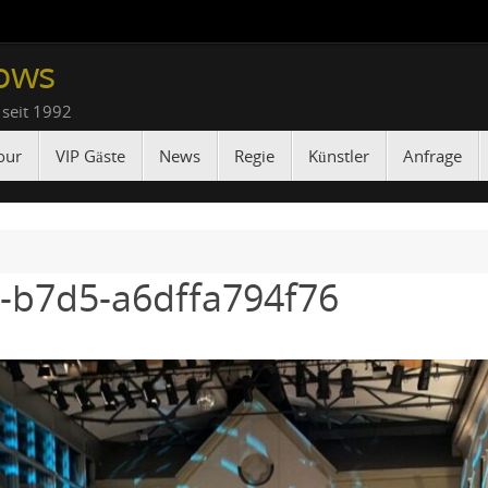
ows
 seit 1992
our
VIP Gäste
News
Regie
Künstler
Anfrage
-b7d5-a6dffa794f76