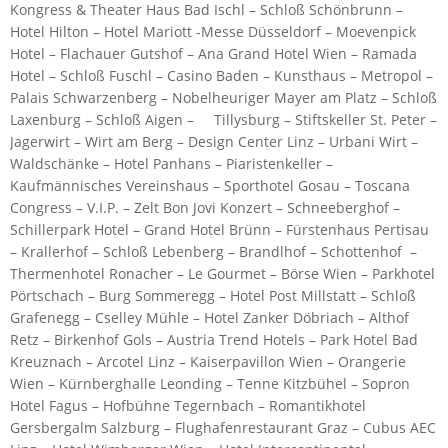
Kongress & Theater Haus Bad Ischl – Schloß Schönbrunn –
Hotel Hilton – Hotel Mariott -Messe Düsseldorf – Moevenpick
Hotel – Flachauer Gutshof – Ana Grand Hotel Wien – Ramada
Hotel – Schloß Fuschl – Casino Baden – Kunsthaus – Metropol –
Palais Schwarzenberg – Nobelheuriger Mayer am Platz – Schloß
Laxenburg – Schloß Aigen – Tillysburg – Stiftskeller St. Peter –
Jagerwirt – Wirt am Berg – Design Center Linz – Urbani Wirt –
Waldschänke – Hotel Panhans – Piaristenkeller –
Kaufmännisches Vereinshaus – Sporthotel Gosau – Toscana
Congress – V.I.P. – Zelt Bon Jovi Konzert – Schneeberghof –
Schillerpark Hotel – Grand Hotel Brünn – Fürstenhaus Pertisau
– Krallerhof – Schloß Lebenberg – Brandlhof – Schottenhof –
Thermenhotel Ronacher – Le Gourmet – Börse Wien – Parkhotel
Pörtschach – Burg Sommeregg – Hotel Post Millstatt – Schloß
Grafenegg – Cselley Mühle – Hotel Zanker Döbriach – Althof
Retz – Birkenhof Gols – Austria Trend Hotels – Park Hotel Bad
Kreuznach – Arcotel Linz – Kaiserpavillon Wien – Orangerie
Wien – Kürnberghalle Leonding – Tenne Kitzbühel – Sopron
Hotel Fagus – Hofbühne Tegernbach – Romantikhotel
Gersbergalm Salzburg – Flughafenrestaurant Graz – Cubus AEC