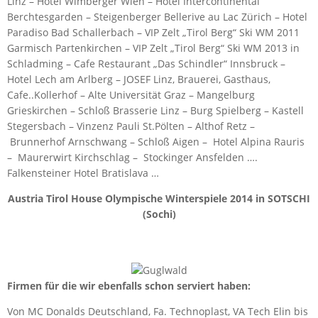
Linz – Hotel Wimberger Wien – Hotel Intercontinental
Berchtesgarden – Steigenberger Bellerive au Lac Zürich – Hotel
Paradiso Bad Schallerbach – VIP Zelt „Tirol Berg“ Ski WM 2011
Garmisch Partenkirchen – VIP Zelt „Tirol Berg“ Ski WM 2013 in
Schladming – Cafe Restaurant „Das Schindler“ Innsbruck –
Hotel Lech am Arlberg – JOSEF Linz, Brauerei, Gasthaus,
Cafe..Kollerhof – Alte Universität Graz – Mangelburg
Grieskirchen – Schloß Brasserie Linz – Burg Spielberg – Kastell
Stegersbach – Vinzenz Pauli St.Pölten – Althof Retz –
Brunnerhof Arnschwang – Schloß Aigen – Hotel Alpina Rauris
– Maurerwirt Kirchschlag – Stockinger Ansfelden ….
Falkensteiner Hotel Bratislava …
Austria Tirol House Olympische Winterspiele 2014 in SOTSCHI
(Sochi)
Firmen für die wir ebenfalls schon serviert haben:
Von MC Donalds Deutschland, Fa. Technoplast, VA Tech Elin bis