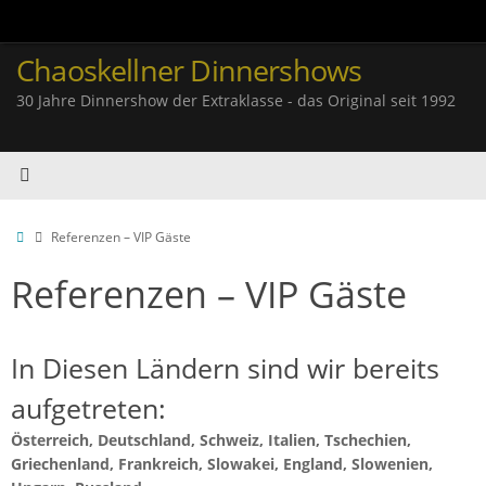
Zum
Inhalt
springen
Chaoskellner Dinnershows
30 Jahre Dinnershow der Extraklasse - das Original seit 1992
Start
Referenzen – VIP Gäste
Referenzen – VIP Gäste
In Diesen Ländern sind wir bereits
aufgetreten:
Österreich, Deutschland, Schweiz, Italien, Tschechien,
Griechenland, Frankreich, Slowakei, England, Slowenien,