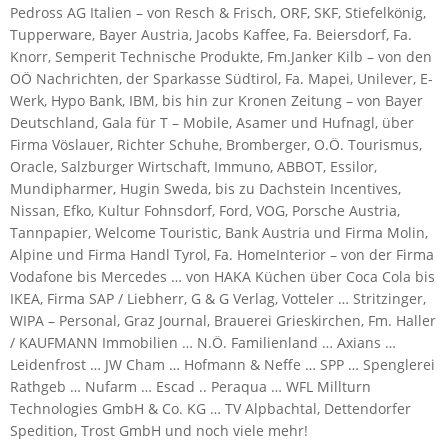
Pedross AG Italien – von Resch & Frisch, ORF, SKF, Stiefelkönig,
Tupperware, Bayer Austria, Jacobs Kaffee, Fa. Beiersdorf, Fa.
Knorr, Semperit Technische Produkte, Fm.Janker Kilb – von den
OÖ Nachrichten, der Sparkasse Südtirol, Fa. Mapei, Unilever, E-
Werk, Hypo Bank, IBM, bis hin zur Kronen Zeitung – von Bayer
Deutschland, Gala für T – Mobile, Asamer und Hufnagl, über
Firma Vöslauer, Richter Schuhe, Bromberger, O.Ö. Tourismus,
Oracle, Salzburger Wirtschaft, Immuno, ABBOT, Essilor,
Mundipharmer, Hugin Sweda, bis zu Dachstein Incentives,
Nissan, Efko, Kultur Fohnsdorf, Ford, VOG, Porsche Austria,
Tannpapier, Welcome Touristic, Bank Austria und Firma Molin,
Alpine und Firma Handl Tyrol, Fa. HomeInterior – von der Firma
Vodafone bis Mercedes … von HAKA Küchen über Coca Cola bis
IKEA, Firma SAP / Liebherr, G & G Verlag, Votteler … Stritzinger,
WIPA – Personal, Graz Journal, Brauerei Grieskirchen, Fm. Haller
/ KAUFMANN Immobilien … N.Ö. Familienland … Axians …
Leidenfrost … JW Cham … Hofmann & Neffe … SPP … Spenglerei
Rathgeb … Nufarm … Escad .. Peraqua … WFL Millturn
Technologies GmbH & Co. KG … TV Alpbachtal, Dettendorfer
Spedition, Trost GmbH und noch viele mehr!