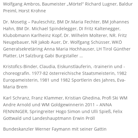
Wolfgang Ambros, Baumeister „Mörtel“ Richard Lugner, Baldur
Preiml, Horst Krohne
Dr. Mosetig – Pauleschitz, BM Dr.Maria Fechter, BM Johannes
Hahn, BM Dr. Michael Spindelegger, DI Fritz Kaltenegger,
Klubobmann Karlheinz Kopf, Dr. Wilhelm Molterer, NR. Fritz
Neugebauer, NR Jakob Auer, Dr. Wolfgang Schüsser, WKÖ
Generalsekretäring Anna Maria Hochhauser, LH Tirol Günther
Platter, LH Salzburg Gabi Burgstaller …
Kristofics-Binder, Claudia, Eiskunstläuferin, -trainerin und -
choreografin. 1977-82 österreichische Staatsmeisterin, 1982
Europameisterin, 1981 und 1982 Sportlerin des Jahres, Eva-
Maria Brem
Karl Schranz, Franz Klammer, Kristian Ghedina, Profi Ski WM
Andre Arnold und WM Goldgewinnerin 2011 – ANNA
FENNINGER, Springreiter Hogo Simon und Ulli Spieß, Felix
Gottwald und Landeshauptmann Erwin Pröll
Bundeskanzler Werner Faymann mit seiner Gattin