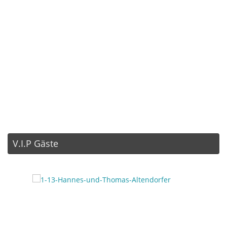
V.I.P Gäste