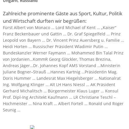
Ungarn, Russland
Zahlreiche prominente Gäste aus Sport, Kultur, Politik
und Wirtschaft durften wir begrüßen:
Fürst Albert von Monaco … Lord Michael of Kent … „Kaiser“
Franz Beckenbauer und Gattin … Dr. Graf Spiegelfeld … Prinz
Leopold von Bayern … Dr. Vincent Prinz Auersberg u. Familie …
Heidi Horten … Russischer Präsident Wladimir Putin …
Bundeskanzler Werner Faymann … Mohammed Bin Talal Prinz
von Jordanien…KommR Georg Glöckler, Thomas Brezina,
Andreas Jäger…Dr. Johannes Kopf AMS Vorstand …Ministerin
Juliane Bogner–Strauß …Hannes Kartnig …Präsidentin Mag.
Doris Hummer … Landesrat Max Hiegelsberger … Nationalrat
Ing. Wolfgang Klinger … Alt LH Hans Niessl … AK Präsident
Gerhard Michalitsch … Bürgermeister Klaus Luger … Konsul
Prof. Dipl-Ing Architekt Kaufmann … LR Christiane Teschl –
Hochmeister … Nina Kraft … Albert Fortell … Ronald und Roger
Seunig …