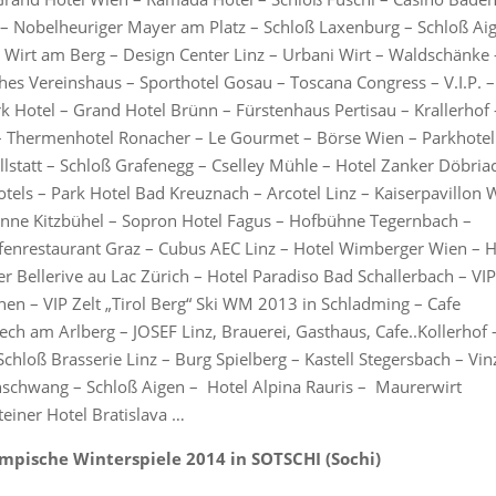
– Nobelheuriger Mayer am Platz – Schloß Laxenburg – Schloß Ai
t – Wirt am Berg – Design Center Linz – Urbani Wirt – Waldschänke 
hes Vereinshaus – Sporthotel Gosau – Toscana Congress – V.I.P. –
rk Hotel – Grand Hotel Brünn – Fürstenhaus Pertisau – Krallerhof 
– Thermenhotel Ronacher – Le Gourmet – Börse Wien – Parkhotel
lstatt – Schloß Grafenegg – Cselley Mühle – Hotel Zanker Döbria
otels – Park Hotel Bad Kreuznach – Arcotel Linz – Kaiserpavillon 
enne Kitzbühel – Sopron Hotel Fagus – Hofbühne Tegernbach –
fenrestaurant Graz – Cubus AEC Linz – Hotel Wimberger Wien – H
r Bellerive au Lac Zürich – Hotel Paradiso Bad Schallerbach – VIP
en – VIP Zelt „Tirol Berg“ Ski WM 2013 in Schladming – Cafe
ech am Arlberg – JOSEF Linz, Brauerei, Gasthaus, Cafe..Kollerhof 
chloß Brasserie Linz – Burg Spielberg – Kastell Stegersbach – Vi
rnschwang – Schloß Aigen – Hotel Alpina Rauris – Maurerwirt
einer Hotel Bratislava …
ympische Winterspiele 2014 in SOTSCHI (Sochi)