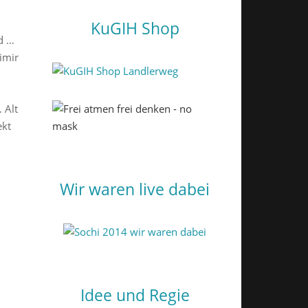
KuGIH Shop
d …
imir
 Alt
ekt
Wir waren live dabei
Idee und Regie