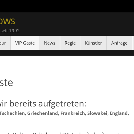
ows
 seit 1992
our
VIP Gäste
News
Regie
Künstler
Anfrage
ste
ir bereits aufgetreten:
 Tschechien, Griechenland, Frankreich, Slowakei, England,