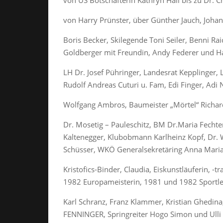
von US Botschafterin Kathryn Hall bis zu Dr. 
von Harry Prünster, über Günther Jauch, Joha
Boris Becker, Skilegende Toni Seiler, Benni Ra
Goldberger mit Freundin, Andy Federer und H
LH Dr. Josef Pühringer, Landesrat Kepplinger, 
Rudolf Andreas Cuturi u. Fam, Edi Finger, Adi
Wolfgang Ambros, Baumeister „Mörtel“ Richard
Dr. Mosetig – Pauleschitz, BM Dr.Maria Fechte
Kaltenegger, Klubobmann Karlheinz Kopf, Dr. 
Schüsser, WKÖ Generalsekretäring Anna Maria 
Kristofics-Binder, Claudia, Eiskunstläuferin, -
1982 Europameisterin, 1981 und 1982 Sportle
Karl Schranz, Franz Klammer, Kristian Ghedi
FENNINGER, Springreiter Hogo Simon und Ulli