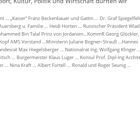
rt, Kultur, Politik und Wirtschaft durften wir
t … „Kaiser“ Franz Beckenbauer und Gattin … Dr. Graf Spiegelfel
Auersberg u. Familie … Heidi Horten … Russischer Präsident Wlad
hammed Bin Talal Prinz von Jordanien…KommR Georg Glöckler,
 Kopf AMS Vorstand …Ministerin Juliane Bogner–Strauß …Hannes
desrat Max Hiegelsberger … Nationalrat Ing. Wolfgang Klinger …
tsch … Bürgermeister Klaus Luger … Konsul Prof. Dipl-Ing Archit
r … Nina Kraft … Albert Fortell … Ronald und Roger Seunig …