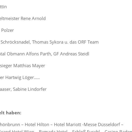
ttin
eltmeister Rene Arnold
 Polzer
r Schröcksnadel, Thomas Sykora u. das ORF Team
al Obmann Alfons Parth, GF Andreas Steidl
sieger Matthias Mayer
er Hartwig Löger…..
aaser, Sabine Lindorfer
lt haben:
hönbrunn – Hotel Hilton – Hotel Mariott -Messe Düsseldorf –
Grand Hotel Wien – Ramada Hotel – Schloß Fuschl – Casino Baden