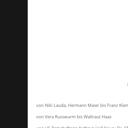
von Niki Lauda, Hermann Maier bis Franz Kla
von Vera Russwurm bis Waltraut Haas