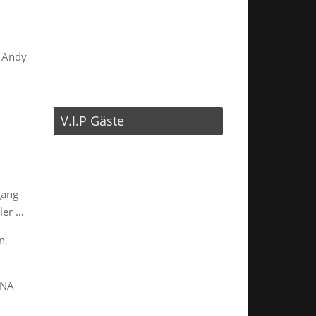
, Andy
V.I.P Gäste
gang
ler …
n,
NNA