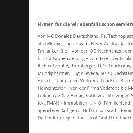
Firmen für die wir ebenfalls schon servier
Von MC Donalds Deutschland, Fa. Technoplast, 
Stiefelkönig, Tupperware, Bayer Austria, Jacob
Fm.Janker Kilb – von den OÖ Nachrichten, der 
hin zur Kronen Zeitung – von Bayer Deutschlan
Richter Schuhe, Bromberger, O.Ö. Tourismus, 
Mundipharmer, Hugin Sweda, bis zu Dachstein I
Austria, Tannpapier, Welcome Touristic, Bank 
HomeInterior – von der Firma Vodafone bis M
Liebherr, G & G Verlag, Votteler … Stritzinger,
KAUFMANN Immobilien … N.Ö. Familienland …
Spenglerei Rathgeb … Nufarm … Escad .. Pera
Dettendorfer Spedition, Trost GmbH und noch 