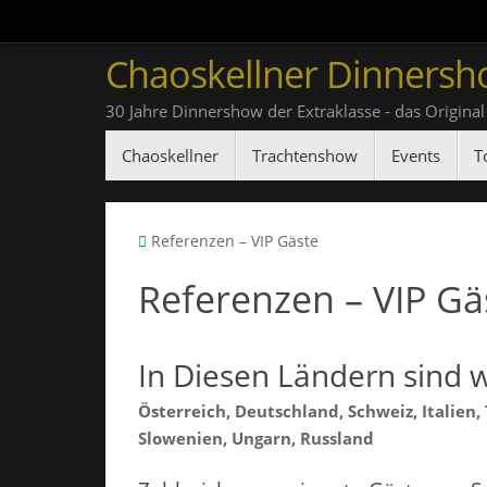
Zum
Inhalt
Chaoskellner Dinnersh
springen
30 Jahre Dinnershow der Extraklasse - das Original
Zum
Chaoskellner
Trachtenshow
Events
T
Inhalt
springen
Start
Referenzen – VIP Gäste
Referenzen – VIP Gä
In Diesen Ländern sind w
Österreich, Deutschland, Schweiz, Italien,
Slowenien, Ungarn, Russland