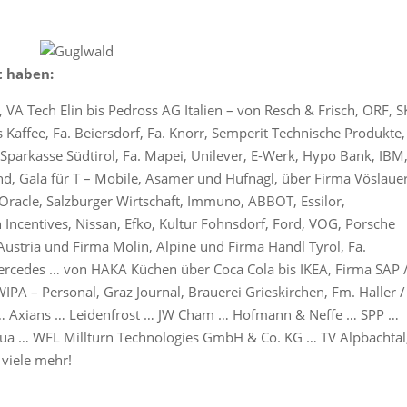
t haben:
VA Tech Elin bis Pedross AG Italien – von Resch & Frisch, ORF, S
s Kaffee, Fa. Beiersdorf, Fa. Knorr, Semperit Technische Produkte,
Sparkasse Südtirol, Fa. Mapei, Unilever, E-Werk, Hypo Bank, IBM,
d, Gala für T – Mobile, Asamer und Hufnagl, über Firma Vöslauer
Oracle, Salzburger Wirtschaft, Immuno, ABBOT, Essilor,
ncentives, Nissan, Efko, Kultur Fohnsdorf, Ford, VOG, Porsche
Austria und Firma Molin, Alpine und Firma Handl Tyrol, Fa.
ercedes … von HAKA Küchen über Coca Cola bis IKEA, Firma SAP 
 WIPA – Personal, Graz Journal, Brauerei Grieskirchen, Fm. Haller /
 Axians … Leidenfrost … JW Cham … Hofmann & Neffe … SPP …
qua … WFL Millturn Technologies GmbH & Co. KG … TV Alpbachtal
viele mehr!