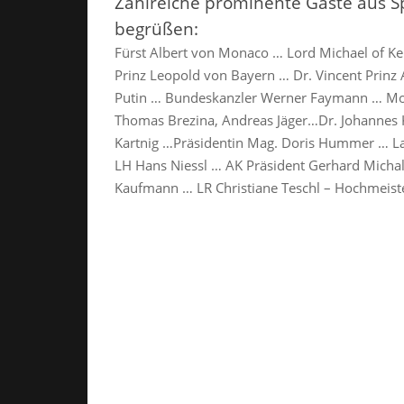
Zahlreiche prominente Gäste aus Spo
begrüßen:
Fürst Albert von Monaco … Lord Michael of Ken
Prinz Leopold von Bayern … Dr. Vincent Prinz 
Putin … Bundeskanzler Werner Faymann … Mo
Thomas Brezina, Andreas Jäger…Dr. Johannes
Kartnig …Präsidentin Mag. Doris Hummer … Lan
LH Hans Niessl … AK Präsident Gerhard Michali
Kaufmann … LR Christiane Teschl – Hochmeiste