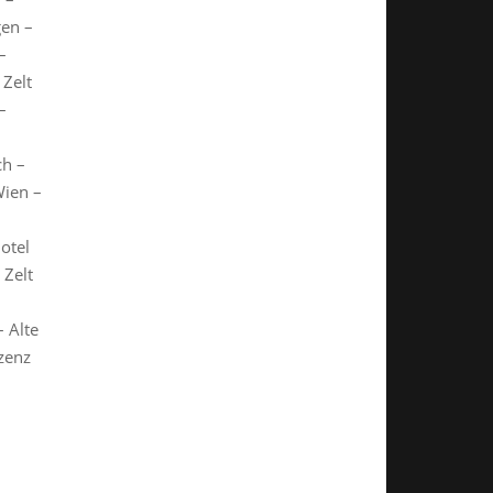
gen –
–
 Zelt
–
ch –
Wien –
otel
 Zelt
– Alte
nzenz