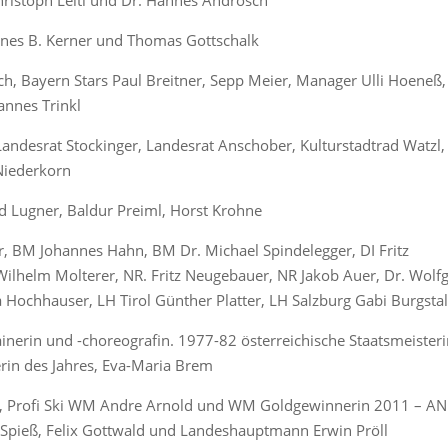
Christoph Leitl und Dr. Hannes Androsch
nnes B. Kerner und Thomas Gottschalk
ich, Bayern Stars Paul Breitner, Sepp Meier, Manager Ulli Hoeneß
annes Trinkl
Landesrat Stockinger, Landesrat Anschober, Kulturstadtrad Watzl,
 Niederkorn
 Lugner, Baldur Preiml, Horst Krohne
r, BM Johannes Hahn, BM Dr. Michael Spindelegger, DI Fritz
Wilhelm Molterer, NR. Fritz Neugebauer, NR Jakob Auer, Dr. Wolf
Hochhauser, LH Tirol Günther Platter, LH Salzburg Gabi Burgstal
trainerin und -choreografin. 1977-82 österreichische Staatsmeisteri
rin des Jahres, Eva-Maria Brem
na, Profi Ski WM Andre Arnold und WM Goldgewinnerin 2011 – A
 Spieß, Felix Gottwald und Landeshauptmann Erwin Pröll