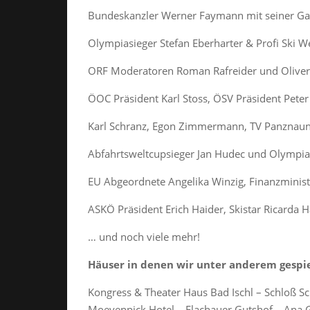
Bundeskanzler Werner Faymann mit seiner Ga
Olympiasieger Stefan Eberharter & Profi Ski W
ORF Moderatoren Roman Rafreider und Oliver
ÖOC Präsident Karl Stoss, ÖSV Präsident Pete
Karl Schranz, Egon Zimmermann, TV Panznaunt
Abfahrtsweltcupsieger Jan Hudec und Olympia
EU Abgeordnete Angelika Winzig, Finanzminist
ASKÖ Präsident Erich Haider, Skistar Ricarda H
… und noch viele mehr!
Häuser in denen wir unter anderem gespie
Kongress & Theater Haus Bad Ischl – Schloß Sc
Moevenpick Hotel – Flachauer Gutshof – Ana 