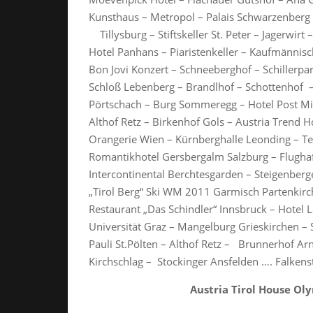
Kunsthaus – Metropol – Palais Schwarzenberg 
Tillysburg – Stiftskeller St. Peter – Jagerwir
Hotel Panhans – Piaristenkeller – Kaufmännisc
Bon Jovi Konzert – Schneeberghof – Schillerpa
Schloß Lebenberg – Brandlhof – Schottenhof 
Pörtschach – Burg Sommeregg – Hotel Post Mil
Althof Retz – Birkenhof Gols – Austria Trend H
Orangerie Wien – Kürnberghalle Leonding – T
Romantikhotel Gersbergalm Salzburg – Flugha
Intercontinental Berchtesgarden – Steigenberge
„Tirol Berg“ Ski WM 2011 Garmisch Partenkirch
Restaurant „Das Schindler“ Innsbruck – Hotel L
Universität Graz – Mangelburg Grieskirchen – S
Pauli St.Pölten – Althof Retz – Brunnerhof A
Kirchschlag – Stockinger Ansfelden …. Falkenst
Austria Tirol House Ol