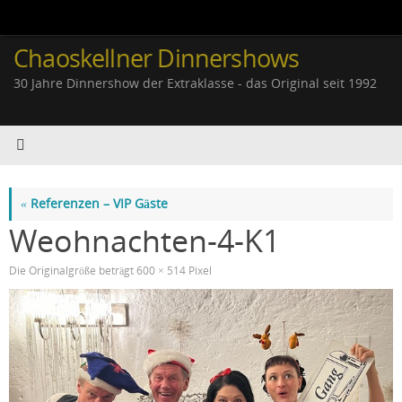
Zum
Inhalt
springen
Chaoskellner Dinnershows
30 Jahre Dinnershow der Extraklasse - das Original seit 1992
«
Referenzen – VIP Gäste
Weohnachten-4-K1
Die Originalgröße beträgt
600 × 514
Pixel