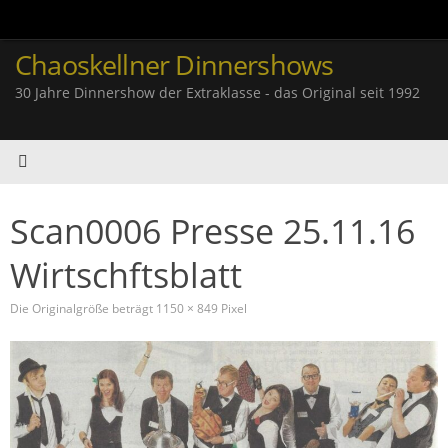
Zum
Inhalt
springen
Chaoskellner Dinnershows
30 Jahre Dinnershow der Extraklasse - das Original seit 1992
Scan0006 Presse 25.11.16
Wirtschftsblatt
Die Originalgröße beträgt
1150 × 849
Pixel