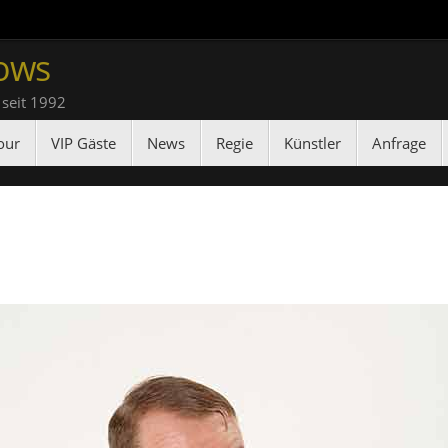
ows
 seit 1992
our
VIP Gäste
News
Regie
Künstler
Anfrage