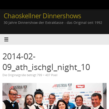
Zum
Inhalt
springen
Chaoskellner Dinnershows
30 Jahre Dinnershow der Extraklasse - das Original seit 1992
2014-02-
09_ath_ischgl_night_10
Die Originalgröße beträgt
799 × 407
Pixel