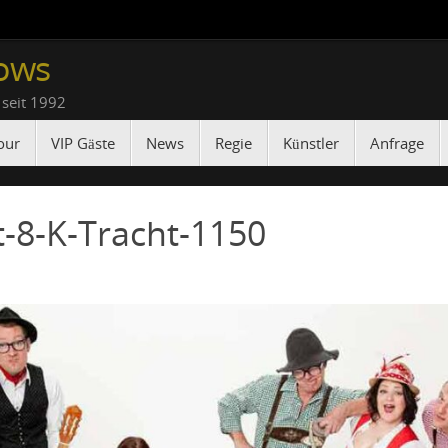
ows
 seit 1992
our
VIP Gäste
News
Regie
Künstler
Anfrage
-8-K-Tracht-1150